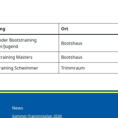
ing
Ort
oder Bootstraining
Bootshaus
er/Jugend
training Masters
Bootshaus
training Schwimmer
Trimmraum
News
Sommer-Trainingsplan 2026