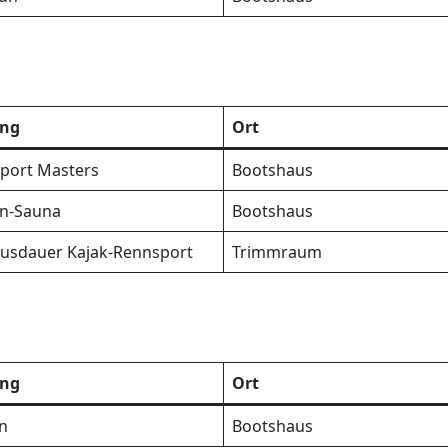
ing
Ort
port Masters
Bootshaus
en-Sauna
Bootshaus
ausdauer Kajak-Rennsport
Trimmraum
ing
Ort
un
Bootshaus