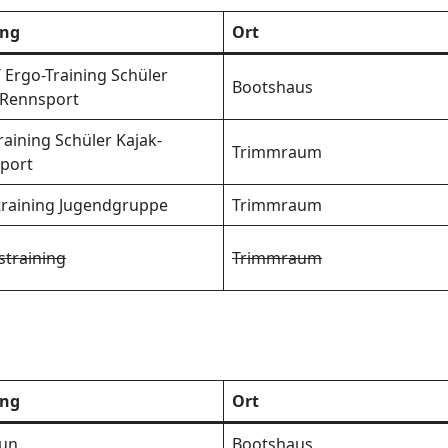
ing
Ort
/ Ergo-Training Schüler
Bootshaus
-Rennsport
raining Schüler Kajak-
Trimmraum
port
ltraining Jugendgruppe
Trimmraum
straining
Trimmraum
ing
Ort
Fun
Bootshaus