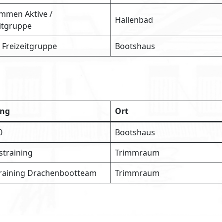
mmen Aktive /
Hallenbad
eitgruppe
 Freizeitgruppe
Bootshaus
ing
Ort
0
Bootshaus
straining
Trimmraum
training Drachenbootteam
Trimmraum