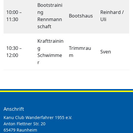
Bootstraini
10:00 –
ng
Reinhard /
Bootshaus
11:30
Rennmann
Uli
schaft
Krafttrainin
10:30 –
g
Trimmrau
Sven
12:00
Schwimme
m
r
Anschrift
Kanu Club Wanderfahrer 1955 e.V.
Anton Flettner Str. 20
65479 Raunheim